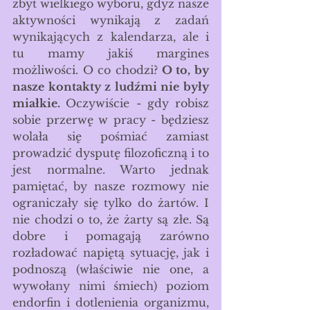
zbyt wielkiego wyboru, gdyż nasze 
aktywności wynikają z zadań 
wynikających z kalendarza, ale i 
tu mamy jakiś margines 
możliwości. O co chodzi?
 O to, by 
nasze kontakty z ludźmi nie były 
miałkie. 
Oczywiście - gdy robisz 
sobie przerwę w pracy - będziesz 
wolała się pośmiać zamiast 
prowadzić dysputę filozoficzną i to 
jest normalne. Warto jednak 
pamiętać, by nasze rozmowy nie 
ograniczały się tylko do żartów. I 
nie chodzi o to, że żarty są złe. Są 
dobre i pomagają zarówno 
rozładować napiętą sytuację, jak i 
podnoszą (właściwie nie one, a 
wywołany nimi śmiech) poziom 
endorfin i dotlenienia organizmu, 