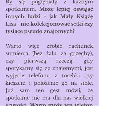
By się pogłębiały z każdym 
spotkaniem. 
Może lepiej oswajać 
innych ludzi - jak Mały Książę 
Lisa - nie kolekcjonować setki czy 
tysiące pseudo znajomych? 
Warto więc zrobić rachunek 
sumienia (bez żalu za grzechy), 
czy pierwszą rzeczą, gdy 
spotykamy się ze znajomymi, jest 
wyjęcie telefonu z torebki czy 
kieszeni i położenie go na stole. 
Już sam ten gest mówi, że 
spotkanie nie ma dla nas wielkiej 
wartości. 
Warto może ten telefon 
w ogóle zupełnie wyciszyć, by nie 
dać szans nikomu na przerwanie 
spotkania?
 Może też warto 
przeznaczyć na spotkania więcej 