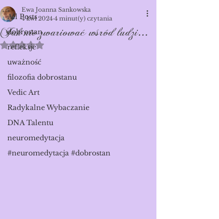
Ewa Joanna Sankowska
All Posts
4 kwi 2024
4 minut(y) czytania
Jak nie zwariować wśród ludzi...
dobrostan
Oceniono na NaN z 5 gwiazdek.
refleksje
uważność
filozofia dobrostanu
Vedic Art
Radykalne Wybaczanie
DNA Talentu
neuromedytacja
#neuromedytacja #dobrostan