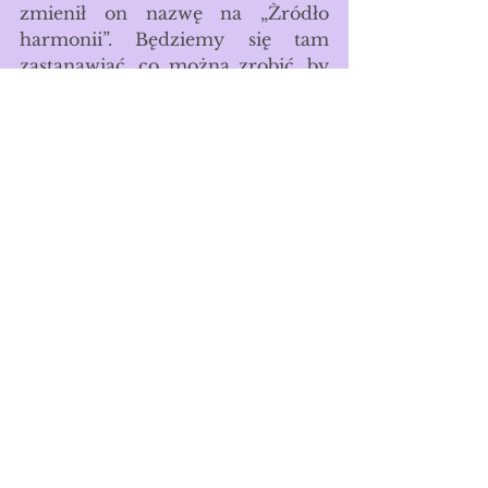
zmienił on nazwę na „Źródło 
harmonii”. Będziemy się tam 
zastanawiać, co można zrobić, by 
do tego źródła dotrzeć. By je 
pielęgnować. By utrzymać je w 
świeżości.
Zapraszam Cię serdecznie.
Zobacz wszystkie
Ostatnie posty