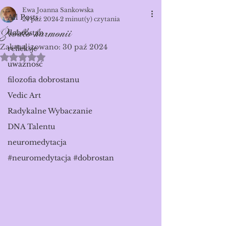
Ewa Joanna Sankowska
All Posts
24 paź 2024
2 minut(y) czytania
Źródło harmonii
dobrostan
Zaktualizowano:
30 paź 2024
refleksje
Oceniono na NaN z 5 gwiazdek.
uważność
filozofia dobrostanu
Vedic Art
Radykalne Wybaczanie
DNA Talentu
neuromedytacja
#neuromedytacja #dobrostan